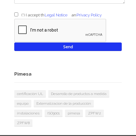
I accept the
and
(*)
Legal Notice
Privacy Policy
Pimesa
certificación UL
Desarrollo de productos a medida
equipo
Externalizacion de la producción
instalaciones
ISO9001
pimesa
ZPFW2
ZPFW8