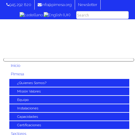
945 292 820
info@pimesa.org
Newsletter
Inicio
Pimesa
¿Quienes Somos?
Misión Valores
Equipo
Instalaciones
Capacidades
Certificaciones
Sectores