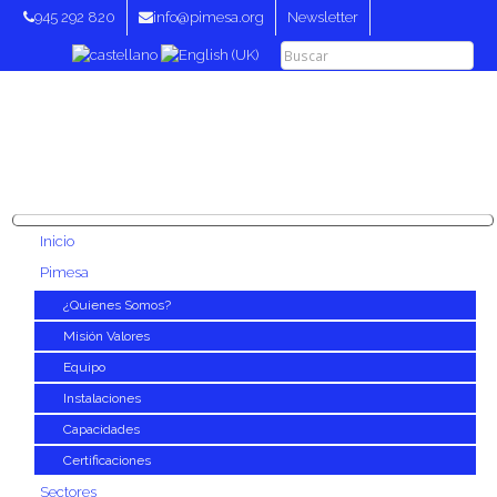
945 292 820
info@pimesa.org
Newsletter
Inicio
Pimesa
¿Quienes Somos?
Misión Valores
Equipo
Instalaciones
Capacidades
Certificaciones
Sectores