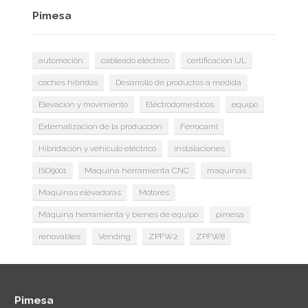
Pimesa
automoción
cableado eléctrico
certificación UL
coches hibridos
Desarrollo de productos a medida
Elevación y movimiento
Eléctrodomesticos
equipo
Externalizacion de la producción
Ferrocarril
Hibridación y vehículo eléctrico
instalaciones
ISO9001
Maquina herramienta CNC
maquinas
Maquinas elevadoras
Motores
Máquina herramienta y bienes de equipo
pimesa
renovables
Vending
ZPFW2
ZPFW8
Pimesa