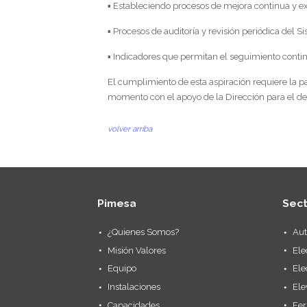
▪ Estableciendo procesos de mejora continua y ex
▪ Procesos de auditoría y revisión periódica del S
▪ Indicadores que permitan el seguimiento conti
El cumplimiento de esta aspiración requiere la 
momento con el apoyo de la Dirección para el de
volver arriba
Pimesa
Sec
¿Quienes Somos?
Aut
Misión Valores
Ele
Equipo
Ele
Instalaciones
Ele
Capacidades
Fer