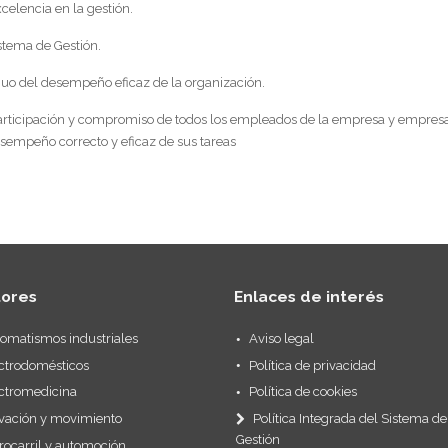
celencia en la gestión.
istema de Gestión.
nuo del desempeño eficaz de la organización.
participación y compromiso de todos los empleados de la empresa y empres
sempeño correcto y eficaz de sus tareas
tores
Enlaces de interés
omatismos industriales
Aviso legal
ctrodomésticos
Política de privacidad
ctromedicina
Política de cookies
vación y movimiento
Política Integrada del Sistema de
Gestión
rocarril y automoción