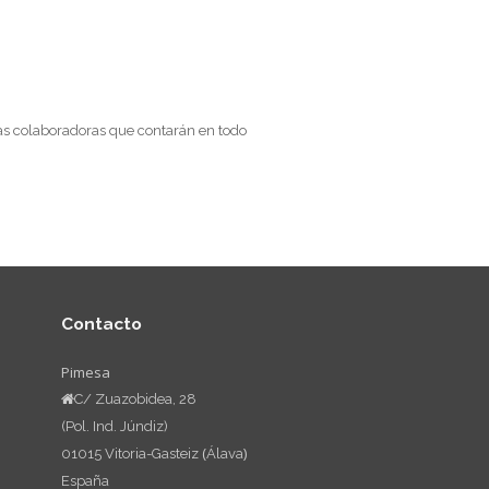
as colaboradoras que contarán en todo
Contacto
Pimesa
C/ Zuazobidea, 28
(Pol. Ind. Júndiz)
(
)
01015
Vitoria-Gasteiz
Álava
España