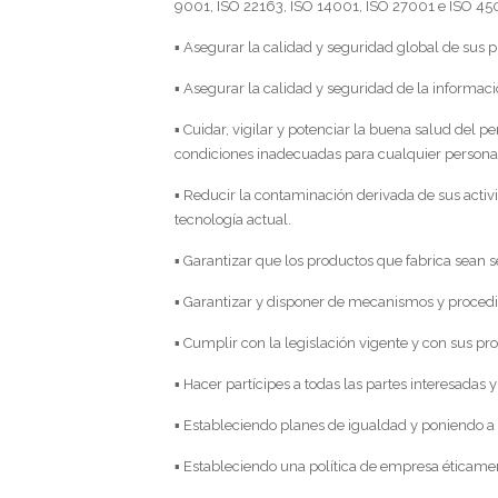
9001, ISO 22163, ISO 14001, ISO 27001 e ISO 45
▪ Asegurar la calidad y seguridad global de sus 
▪ Asegurar la calidad y seguridad de la informaci
▪ Cuidar, vigilar y potenciar la buena salud del 
condiciones inadecuadas para cualquier persona
▪ Reducir la contaminación derivada de sus activi
tecnología actual.
▪ Garantizar que los productos que fabrica sean s
▪ Garantizar y disponer de mecanismos y procedi
▪ Cumplir con la legislación vigente y con sus pro
▪ Hacer partícipes a todas las partes interesada
▪ Estableciendo planes de igualdad y poniendo a 
▪ Estableciendo una política de empresa éticament