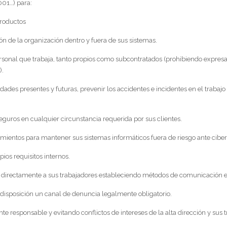
001…) para:
productos
ón de la organización dentro y fuera de sus sistemas.
personal que trabaja, tanto propios como subcontratados (prohibiendo expresam
).
dades presentes y futuras, prevenir los accidentes e incidentes en el trabajo
eguros en cualquier circunstancia requerida por sus clientes.
mientos para mantener sus sistemas informáticos fuera de riesgo ante ciber
pios requisitos internos.
s y directamente a sus trabajadores estableciendo métodos de comunicación e
disposición un canal de denuncia legalmente obligatorio.
e responsable y evitando conflictos de intereses de la alta dirección y sus 